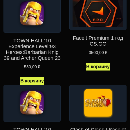
Faceit Premium 1 год
TOWN HALL:10
CS:GO
Experience Level:93
Heroes:Barbarian Knig
3500,00
₽
39 and Archer Queen 23
В корзину
530,00
₽
В корзину
TOWN HALL:10
Clash of Clans I Sack of