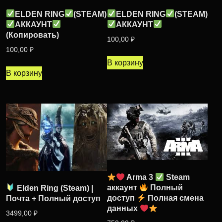
ELDEN RING
(STEAM)
ELDEN RING
(STEAM)
АККАУНТ
АККАУНТ
(Копировать)
100,00
₽
100,00
₽
В корзину
В корзину
Arma 3
Steam
аккаунт
Полный
Elden Ring (Steam) |
доступ
Полная смена
Почта + Полный доступ
данных
3499,00
₽