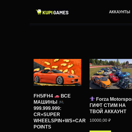
АККАУНТЫ
FH5/FH4
ВСЕ
Forza Motorspo
МАШИНЫ
ГИФТ СТИМ НА
999.999.999:
ТВОЙ АККАУНТ
CR+SUPER
10000,00
₽
WHEELSPIN+WS+CAR
POINTS