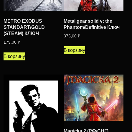
METRO EXODUS
Metal gear solid v: the
STANDART/GOLD
Phantom/Definitive Ключ
(STEAM) КЛЮЧ
375,00
₽
179,00
₽
В корзину
В корзину
Magicka 2 (РФ/СНГ)