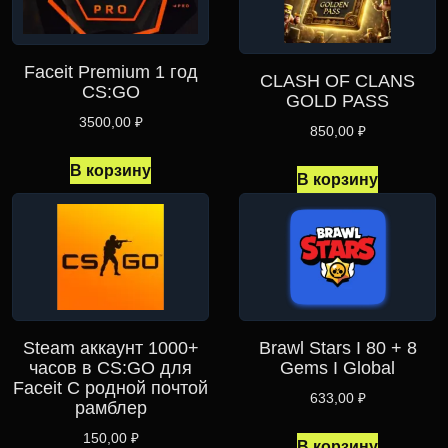
Faceit Premium 1 год
CLASH OF CLANS
CS:GO
GOLD PASS
3500,00
₽
850,00
₽
В корзину
В корзину
Brawl Stars I 80 + 8
Steam аккаунт 1000+
Gems I Global
часов в CS:GO для
Faceit С родной почтой
633,00
₽
рамблер
150,00
₽
В корзину