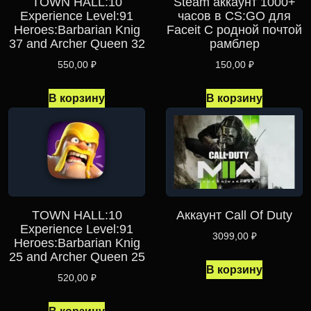
TOWN HALL:10
Steam аккаунт 1000+
Experience Level:91
часов в CS:GO для
Heroes:Barbarian Knig
Faceit С родной почтой
37 and Archer Queen 32
рамблер
550,00
₽
150,00
₽
В корзину
В корзину
TOWN HALL:10
Аккаунт Call Of Duty
Experience Level:91
3099,00
₽
Heroes:Barbarian Knig
25 and Archer Queen 25
В корзину
520,00
₽