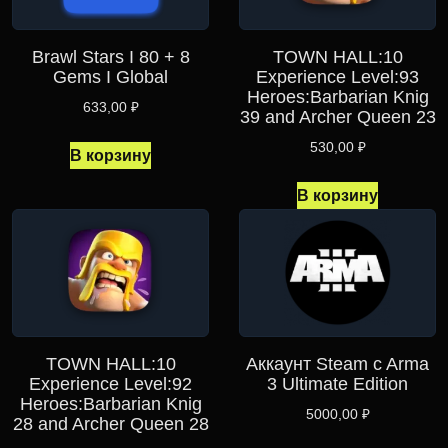
Brawl Stars I 80 + 8
TOWN HALL:10
Gems I Global
Experience Level:93
Heroes:Barbarian Knig
633,00
₽
39 and Archer Queen 23
530,00
₽
В корзину
В корзину
TOWN HALL:10
Аккаунт Steam c Arma
Experience Level:92
3 Ultimate Edition
Heroes:Barbarian Knig
5000,00
₽
28 and Archer Queen 28