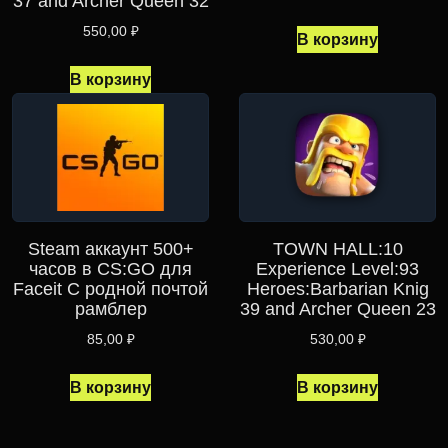
37 and Archer Queen 32
550,00
₽
В корзину
В корзину
Steam аккаунт 500+
TOWN HALL:10
часов в CS:GO для
Experience Level:93
Faceit С родной почтой
Heroes:Barbarian Knig
рамблер
39 and Archer Queen 23
85,00
₽
530,00
₽
В корзину
В корзину