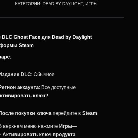
КАТЕГОРИИ:
DEAD BY DAYLIGHT
,
ИГРЫ
 DLC Ghost Face для Dead by Daylight
тформы Steam
варе:
Издание DLC
: Обычное
Регион аккаунта
: Все доступные
активировать ключ?
После покупки ключа
перейдите в
Steam
В верхнем меню нажмите
Игры
—
>
Активировать ключ продукта