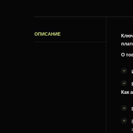
ОПИСАНИЕ
Ключ
пла
О то
Как 