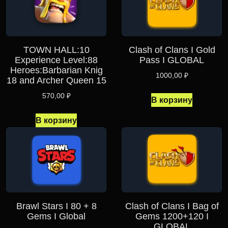
TOWN HALL:10
Clash of Clans I Gold
Experience Level:88
Pass I GLOBAL
Heroes:Barbarian Knig
1000,00
₽
18 and Archer Queen 15
570,00
₽
В корзину
В корзину
Brawl Stars I 80 + 8
Clash of Clans I Bag of
Gems I Global
Gems 1200+120 I
GLOBAL