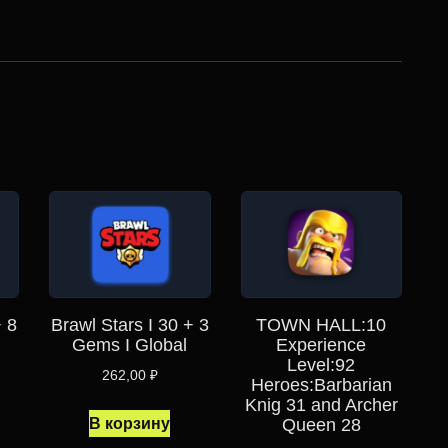
+ 8
Brawl Stars I 30 + 3
TOWN HALL:10
Gems I Global
Experience
Level:92
262,00
₽
Heroes:Barbarian
Knig 31 and Archer
В корзину
Queen 28