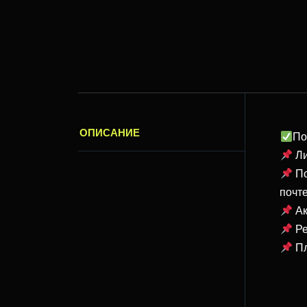
ОПИСАНИЕ
По
Ли
По
почте
Ак
Ре
Пл