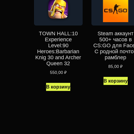
TOWN HALL:10
Steam аккаунт
Experience
500+ часов в
Level:90
CS:GO для Face
Heroes:Barbarian
С родной почто
Knig 30 and Archer
рамблер
Queen 32
85,00
₽
550,00
₽
В корзину
В корзину