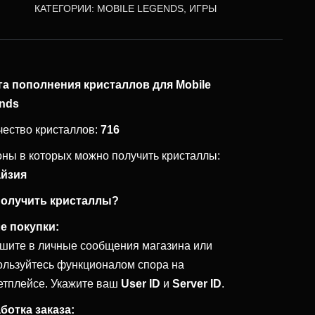
КАТЕГОРИИ:
MOBILE LEGENDS
,
ИГРЫ
га пополнения кристаллов для Mobile
nds
чество кристаллов:
716
оны в которых можно получить кристаллы:
йзия
получить кристаллы?
е покупки:
шите в личные сообщения магазина или
ользуйтесь функционалом спора на
етплейсе. Укажите ваш
User ID
и
Server ID
.
ботка заказа: