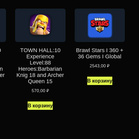
0
TOWN HALL:10
Brawl Stars I 360 +
Experience
36 Gems I Global
Level:88
2543,00
₽
n
Heroes:Barbarian
er
Knig 18 and Archer
В корзину
Queen 15
570,00
₽
В корзину