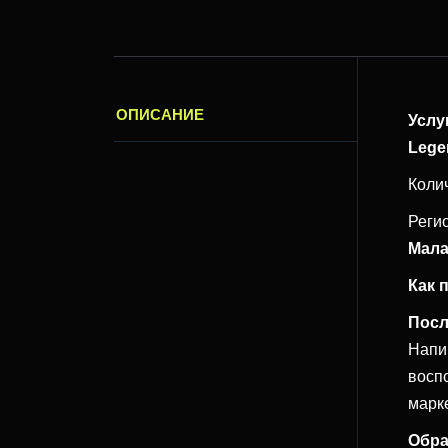
ОПИСАНИЕ
Услу
Lege
Коли
Реги
Мала
Как 
Посл
Напи
восп
марк
Обра