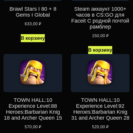
Brawl Stars I 80 + 8
Steam аккаунт 1000+
Gems I Global
часов в CS:GO для
Faceit С родной почтой
633,00
₽
рамблер
150,00
₽
В корзину
В корзину
TOWN HALL:10
TOWN HALL:10
Experience Level:88
Experience Level:92
Heroes:Barbarian Knig
Heroes:Barbarian Knig
18 and Archer Queen 15
31 and Archer Queen 28
570,00
₽
520,00
₽