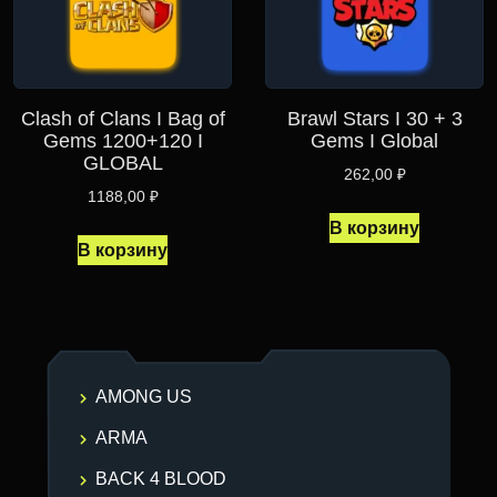
Clash of Clans I Bag of
Brawl Stars I 30 + 3
Gems 1200+120 I
Gems I Global
GLOBAL
262,00
₽
1188,00
₽
В корзину
В корзину
AMONG US
ARMA
BACK 4 BLOOD