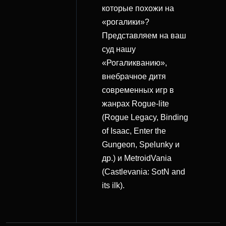
которые похожи на
«рогалики»?
Представляем на ваш
суд нашу
«Рогаликванию»,
внебрачное дитя
современных игр в
жанрах Rogue-lite
(Rogue Legacy, Binding
of Isaac, Enter the
Gungeon, Spelunky и
др.) и MetroidVania
(Castlevania: SotN and
its ilk).