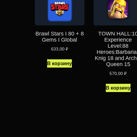
Brawl Stars I 80 + 8
TOWN HALL:1
Gems I Global
Experience
Level:88
633,00
₽
Heroes:Barbaria
Knig 18 and Arch
В корзину
Queen 15
570,00
₽
В корзину