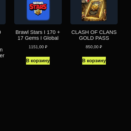
0
Brawl Stars I 170 +
CLASH OF CLANS
17 Gems I Global
GOLD PASS
1151,00
₽
850,00
₽
n
er
В корзину
В корзину