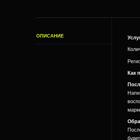
ОПИСАНИЕ
Услу
Коли
Реги
Как 
Посл
Напи
восп
марк
Обра
Посл
буде