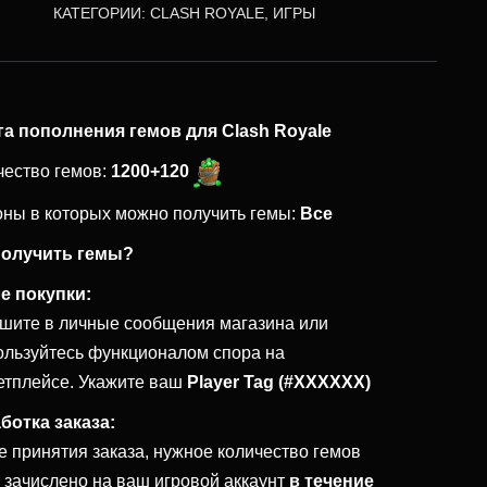
КАТЕГОРИИ:
CLASH ROYALE
,
ИГРЫ
га пополнения гемов для Clash Royale
чество гемов:
1200+120
оны в которых можно получить гемы:
Все
получить гемы?
е покупки:
шите в личные сообщения магазина или
ользуйтесь функционалом спора на
етплейсе. Укажите ваш
Player Tag (#XXXXXX)
ботка заказа:
е принятия заказа, нужное количество гемов
т зачислено на ваш игровой аккаунт
в течение