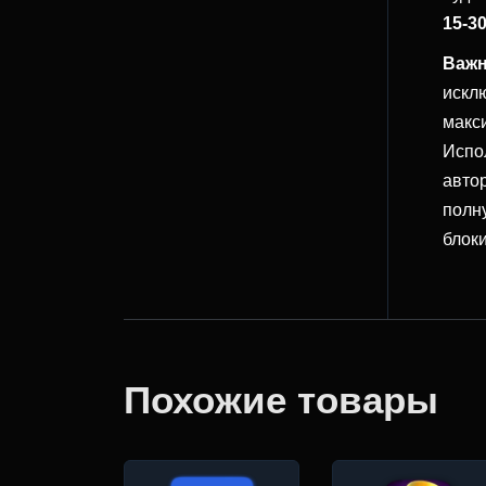
15-3
Важн
искл
макс
Испо
авто
полн
блок
Похожие товары