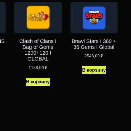
NS
Clash of Clans I
Brawl Stars I 360 +
Bag of Gems
36 Gems I Global
1200+120 I
2543,00
₽
GLOBAL
1188,00
₽
В корзину
В корзину