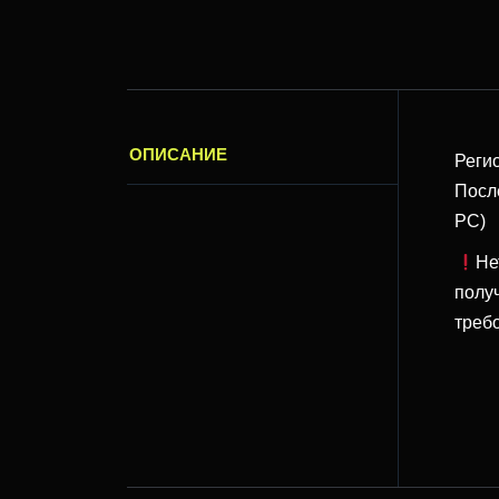
ОПИСАНИЕ
Реги
Посл
PC)
Не
полу
треб