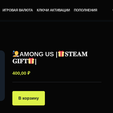
ИГРОВАЯ ВАЛЮТА
КЛЮЧИ АКТИВАЦИИ
ПОПОЛНЕНИЯ
AMONG US |
𝐒𝐓𝐄𝐀𝐌
𝐆𝐈𝐅𝐓
|
400,00
₽
В корзину