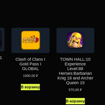
1
Clash of Clans I
TOWN HALL:10
Gold Pass I
Experience
GLOBAL
Level:88
Heroes:Barbarian
1000,00
₽
Knig 18 and Archer
Queen 15
В корзину
570,00
₽
В корзину