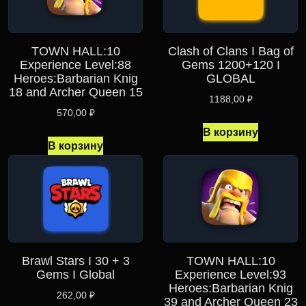
TOWN HALL:10
Clash of Clans I Bag of
Experience Level:88
Gems 1200+120 I
Heroes:Barbarian Knig
GLOBAL
18 and Archer Queen 15
1188,00
₽
570,00
₽
В корзину
В корзину
Brawl Stars I 30 + 3
TOWN HALL:10
Gems I Global
Experience Level:93
Heroes:Barbarian Knig
262,00
₽
39 and Archer Queen 23