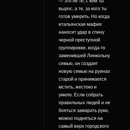
— это не те, с кем ты
вырос, а те, за кого ты
готов умереть. Но когда
итальянская мафия
наносит удар в спину
черной преступной
группировке, когда-то
заменившей Линкольну
семью, он создает
новую семью на руинах
старой и принимается
мстить, жестоко и
умело. Если собрать
правильных людей и не
бояться замарать руки,
можно подняться на
самый верх городского