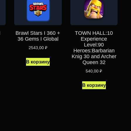
I
Brawl Stars I 360 +
TOWN HALL:10
36 Gems I Global
Experience
Level:90
2543,00
₽
Heroes:Barbarian
Knig 30 and Archer
В корзину
Queen 32
540,00
₽
В корзину