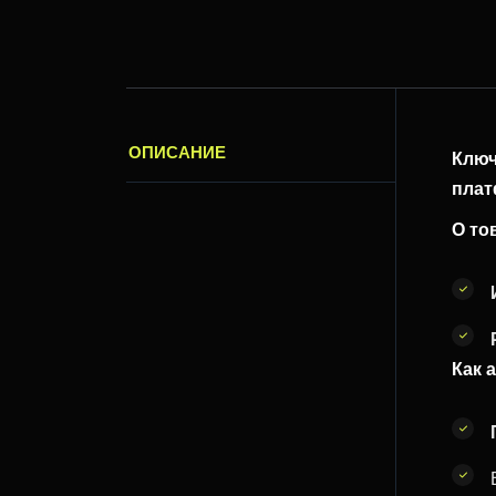
ОПИСАНИЕ
Ключ
пла
О то
Как 