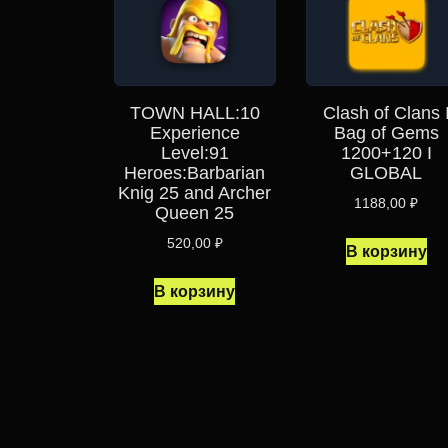
TOWN HALL:10
Clash of Clans 
Experience
Bag of Gems
Level:91
1200+120 I
Heroes:Barbarian
GLOBAL
Knig 25 and Archer
1188,00
₽
Queen 25
520,00
₽
В корзину
В корзину