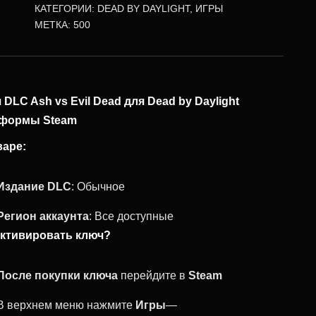
КАТЕГОРИИ:
DEAD BY DAYLIGHT
,
ИГРЫ
МЕТКА:
500
 DLC Ash vs Evil Dead для Dead by Daylight
тформы Steam
варе:
Издание DLC
: Обычное
Регион аккаунта
: Все доступные
активировать ключ?
После покупки ключа
перейдите в
Steam
В верхнем меню нажмите
Игры
—