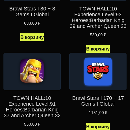
Brawl Stars I 80 + 8
TOWN HALL:10
Gems I Global
Experience Level:93
Heroes:Barbarian Knig
633,00
₽
39 and Archer Queen 23
530,00
₽
В корзину
В корзину
TOWN HALL:10
Brawl Stars I 170 + 17
Experience Level:91
Gems I Global
Heroes:Barbarian Knig
1151,00
₽
37 and Archer Queen 32
550,00
₽
В корзину