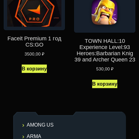
Faceit Premium 1 год
TOWN HALL:10
CS:GO
Experience Level:93
Heroes:Barbarian Knig
3500,00
₽
39 and Archer Queen 23
В корзину
530,00
₽
В корзину
AMONG US
ARMA