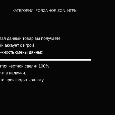
КАТЕГОРИИ:
FORZA HORIZON
,
ИГРЫ
ая данный товар вы получаете:
й аккаунт с игрой
ожность смены данных
▬▬▬▬▬▬▬▬▬▬▬▬▬▬▬▬▬▬▬▬▬▬▬
тия честной сделки 100%
нт в наличии.
е производить оплату.