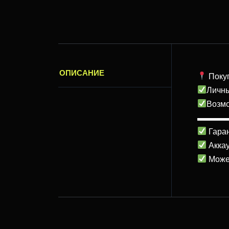
ОПИСАНИЕ
Покуп
Личны
Возм
▬▬▬
Гаран
Аккау
Может