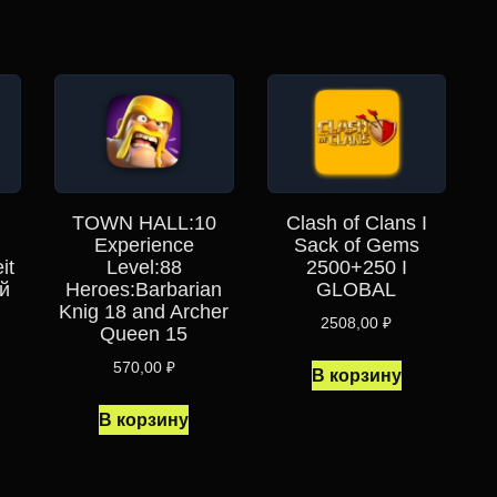
TOWN HALL:10
Clash of Clans I
Experience
Sack of Gems
it
Level:88
2500+250 I
й
Heroes:Barbarian
GLOBAL
Knig 18 and Archer
2508,00
₽
Queen 15
570,00
₽
В корзину
В корзину