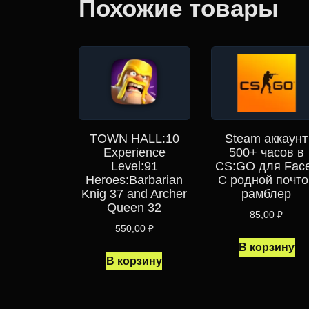
Похожие товары
TOWN HALL:10
Steam аккаунт
Experience
500+ часов в
Level:91
CS:GO для Face
Heroes:Barbarian
С родной почто
Knig 37 and Archer
рамблер
Queen 32
85,00
₽
550,00
₽
В корзину
В корзину