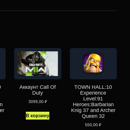
0
Аккаунт Call Of
TOWN HALL:10
Duty
Experience
Level:91
3099,00
₽
n
Heroes:Barbarian
er
Knig 37 and Archer
В корзину
Queen 32
550,00
₽