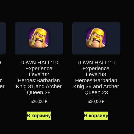
0
TOWN HALL:10
TOWN HALL:10
Experience
Experience
Level:92
Level:93
n
Heroes:Barbarian
Heroes:Barbarian
er
Knig 31 and Archer
Knig 39 and Archer
Queen 28
Queen 23
520,00
₽
530,00
₽
В корзину
В корзину