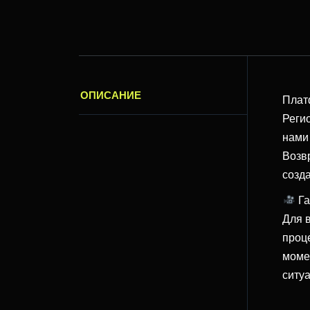
ОПИСАНИЕ
Плат
Реги
нами
Возв
созд
Га
Для 
проце
моме
ситу