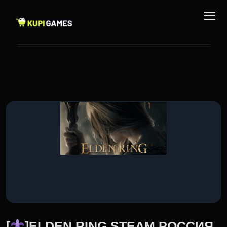
[
]ELDEN RING STEAM РОССИЯ