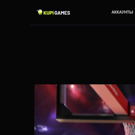
АККАУНТЫ