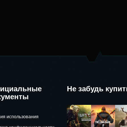
ициальные
Не забудь купит
кументы
ия использования