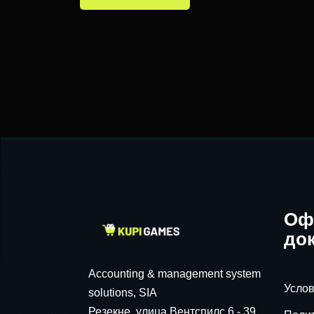
Оф
до
Accounting & management system
Услов
solutions, SIA
Резекне, улица Вентспилс 6 - 39,